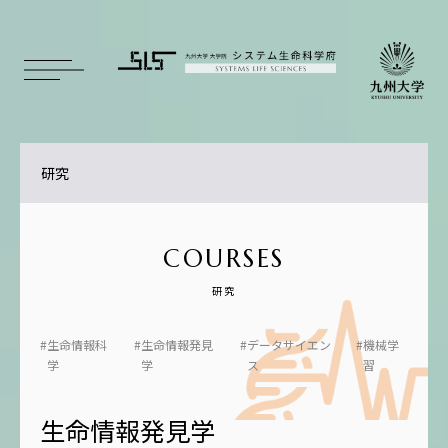
研究
COURSES
生命情報科
生命情報発見
データサイエン
機械学
学
学
ス
習
生命情報発見学