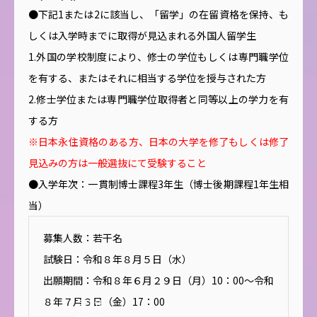
●下記1または2に該当し、「留学」の在留資格を保持、も
しくは入学時までに取得が見込まれる外国人留学生
1.外国の学校制度により、修士の学位もしくは専門職学位
を有する、またはそれに相当する学位を授与された方
2.修士学位または専門職学位取得者と同等以上の学力を有
する方
※日本永住資格のある方、日本の大学を修了もしくは修了
見込みの方は一般選抜にて受験すること
●入学年次：一貫制博士課程3年生（博士後期課程1年生相
当）
募集人数：若干名
試験日：令和８年８月５日（水）
出願期間：令和８年６月２９日（月）10：00～令和
８年７月３日（金）17：00
第3年