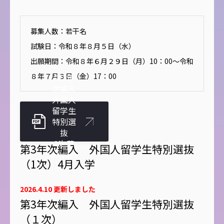
募集人数：若干名
試験日：令和８年８月５日（水）
出願期間：令和８年６月２９日（月）10：00～令和
８年７月３日（金）17：00
第3年
次編入
外国人
留学生
特別選
抜
1次募
第3年次編入 外国人留学生特別選抜
集(10月
（1次）4月入学
入学)
2026.4.10 更新しました
第3年次編入 外国人留学生特別選抜
（１次）