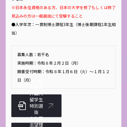
※日本永住資格のある方、日本の大学を修了もしくは修了
見込みの方は一般選抜にて受験すること
●入学年次：一貫制博士課程3年生（博士後期課程1年生相
当）
募集人数：若干名
実施時期：令和８年２月２日（月）
願書受付時期：令和８年１月６日（火）～１月１２
日（月）
第3年
次編入
外国人
留学生
特別選
抜
２次募
集(4月
志望理