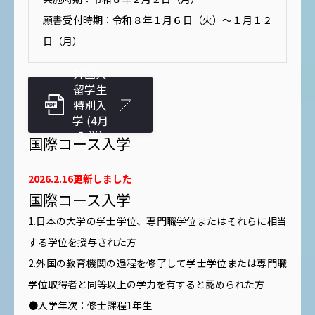
願書受付時期：令和８年１月６日（火）～１月１２
日（月）
外国人
留学生
特別入
学 (4月
入学)
国際コース入学
2026.2.16更新しました
国際コース入学
1.日本の大学の学士学位、専門職学位またはそれらに相当
する学位を授与された方
2.外国の教育機関の過程を修了して学士学位または専門職
学位取得者と同等以上の学力を有すると認められた方
●入学年次：修士課程1年生