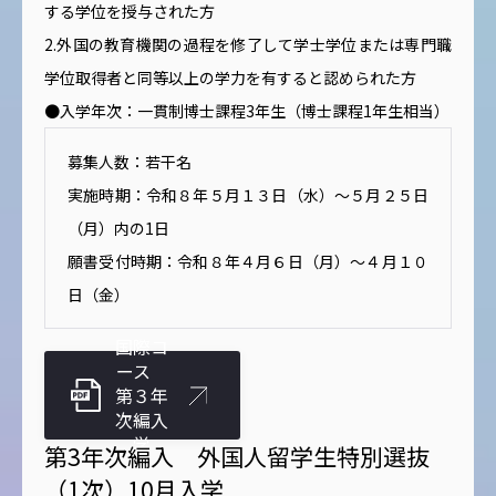
する学位を授与された方
2.外国の教育機関の過程を修了して学士学位または専門職
学位取得者と同等以上の学力を有すると認められた方
●入学年次：一貫制博士課程3年生（博士課程1年生相当）
募集人数：若干名
実施時期：令和８年５月１３日（水）～５月２５日
（月）内の1日
願書受付時期：令和８年４月６日（月）～４月１０
日（金）
国際コ
ース
第３年
次編入
学
第3年次編入 外国人留学生特別選抜
（1次）10月入学