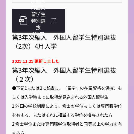
次編入
外国人
留学生
特別選
抜
1次募
第3年次編入 外国人留学生特別選抜
集(4月
（2次）4月入学
入学)
2025.11.25 更新しました
第3年次編入 外国人留学生特別選抜
（２次）
●下記1または2に該当し、「留学」の在留資格を保持、も
しくは入学時までに取得が見込まれる外国人留学生
1.外国の学校制度により、修士の学位もしくは専門職学位
を有する、またはそれに相当する学位を授与された方
2.修士学位または専門職学位取得者と同等以上の学力を有
する方