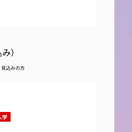
込み）
、見込みの方
入学