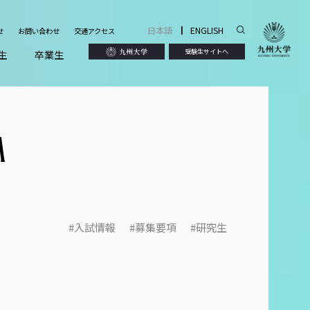
|
日本語
ENGLISH
せ
お問い合わせ
交通アクセス
受験生サイトへ
生
卒業生
M
入試情報
募集要項
研究生